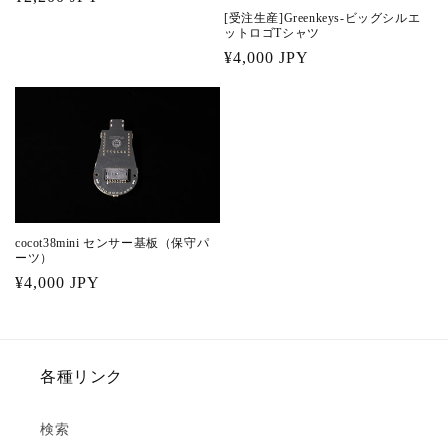
[受注生産]Greenkeys-ビッグシルエ
常
ットロゴTシャツ
価
通
¥4,000 JPY
格
常
価
格
cocot38mini センサー基板（保守パ
ーツ）
通
¥4,000 JPY
常
価
格
各種リンク
検索