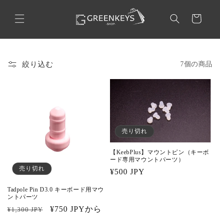
コンテ
カ
ンツに
ー
進む
ト
絞り込む
7個の商品
売り切れ
【KeebPlus】マウントピン（キーボ
ード専用マウントパーツ）
売り切れ
通
¥500 JPY
常
Tadpole Pin D3.0 キーボード用マウ
価
ントパーツ
格
通
セ
¥750 JPYから
¥1,300 JPY