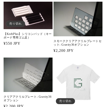
常
ー
価
ル
格
価
格
売り切れ
【KeebPlus】シリコンパッド（キー
ボード専用ゴム足）
スモーククリアアクリルプレートセ
通
¥550 JPY
ット- Gravity36オプション
常
通
¥2,200 JPY
価
常
格
価
格
クリアアクリルプレート- Gravity36
オプション
売り切れ
通
¥2,200 JPY